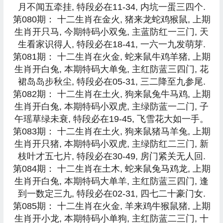
月不闻五牵挂, 特段必在11-34, 内坑一蛋三四个.
第080期： 十二生肖在金火, 猪来龙蛇鸡猴鼠, 上期
生肖开只马, 今期特码小双兔, 主蓝防红一三门, 天
生看家识得人, 特段必在18-41, 一六一九发萌芽.
第081期： 十二生肖在火金, 蛇来鼠牛鸡羊猪, 上期
生肖开白兔, 本期特码大单兔, 主红防蓝三四门, 花
裙岛岛步秋尘, 特段必在05-31, 三二降至九参尾.
第082期： 十二生肖在土火, 狗来鼠兔牛马鸡, 上期
生肖开白兔, 本期特码小双虎, 主绿防蓝一二门, 子
午瑶草绿未衰, 特段必在19-45, 飞雪花大如一手。
第083期： 十二生肖在土火, 狗来鼠猪马羊兔, 上期
生肖开只猪, 本期特码小双虎, 主绿防红二三门, 新
枝叶才五七片, 特段必在30-49, 房门紧关无人回.
第084期： 十二生肖在土木, 蛇来鼠兔马鸡龙, 上期
生肖开白兔, 本期特码大单羊, 主红防蓝三四门, 逢
到一数定三九, 特段必在02-31, 四七二十豪门女.
第085期： 十二生肖在火金, 羊来鸡牛猴鼠猪, 上期
生肖开小龙, 本期特码小单狗, 主红防蓝二三门, 十