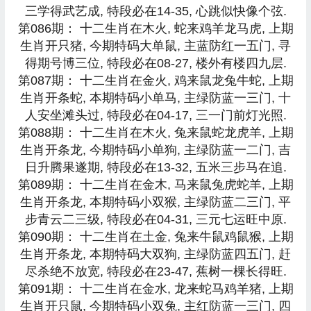
三学得武艺成, 特段必在14-35, 心跳似快像个弦.
第086期： 十二生肖在木火, 蛇来鸡羊龙马虎, 上期
生肖开只猪, 今期特码大单鼠, 主蓝防红一五门, 寻
得期号博三位, 特段必在08-27, 楼外有楼四九层.
第087期： 十二生肖在金火, 鸡来鼠龙兔牛蛇, 上期
生肖开条蛇, 本期特码小单马, 主绿防蓝一三门, 十
人安坐滩头过, 特段必在04-17, 三一门前灯光照.
第088期： 十二生肖在木火, 兔来鼠蛇龙虎羊, 上期
生肖开条龙, 今期特码小单狗, 主绿防蓝一二门, 吉
日升腾果遂期, 特段必在13-32, 五米三步马在追.
第089期： 十二生肖在金木, 马来鼠兔虎蛇羊, 上期
生肖开条龙, 本期特码小双猴, 主绿防蓝二三门, 平
步青云二三级, 特段必在04-31, 三元七运旺中原.
第090期： 十二生肖在土金, 兔来牛鼠鸡鼠猴, 上期
生肖开条龙, 本期特码大双狗, 主绿防蓝四五门, 赶
尽杀绝不放宽, 特段必在23-47, 蕉树一棵长得旺.
第091期： 十二生肖在金水, 龙来蛇马鸡羊猪, 上期
生肖开只鼠, 今期特码小双兔, 主红防蓝一三门, 四