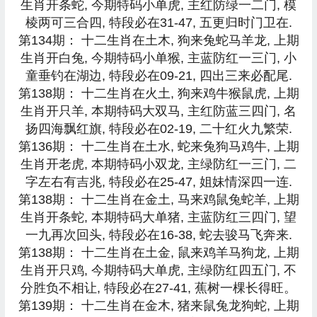
生肖开条蛇, 今期特码小单虎, 主红防绿一二门, 模
棱两可三合四, 特段必在31-47, 五更归时门卫在.
第134期： 十二生肖在土木, 狗来兔蛇马羊龙, 上期
生肖开白兔, 今期特码小单猴, 主蓝防红一三门, 小
童垂钓在湖边, 特段必在09-21, 四出三来必配尾.
第138期： 十二生肖在火土, 狗来鸡牛猴鼠虎, 上期
生肖开只羊, 本期特码大双马, 主红防蓝三四门, 名
扬四海飘红旗, 特段必在02-19, 二十红火九繁荣.
第136期： 十二生肖在土水, 蛇来兔狗马鸡牛, 上期
生肖开老虎, 本期特码小双龙, 主绿防红一三门, 二
字左右有吉兆, 特段必在25-47, 姐妹情深四一连.
第138期： 十二生肖在金土, 马来鸡鼠兔蛇羊, 上期
生肖开条蛇, 本期特码大单猪, 主蓝防红三四门, 望
一九再次回头, 特段必在16-38, 蛇去骏马飞奔来.
第138期： 十二生肖在土金, 鼠来鸡羊马狗龙, 上期
生肖开只鸡, 今期特码大单虎, 主绿防红四五门, 不
分胜负不相让, 特段必在27-41, 蕉树一棵长得旺。
第139期： 十二生肖在金木, 猪来鼠兔龙狗蛇, 上期