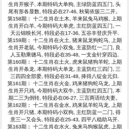
生肖开猴子, 本期特码大单狗, 主绿防蓝四五门, 头
尾有形各显数, 特段必在27-46, 秋菊依簇三二开。
第158期： 十二生肖在土木, 羊来鼠兔马鸡猴, 上期
生肖开白羊, 今期特码大单虎, 主红防蓝四五门, 一
天云锦映长河, 特段必在17-36, 五谷丰登庆升平.
第159期： 十二生肖在火土, 猪来鼠龙狗蛇马, 上期
生肖开老鼠, 今期特码小双兔, 主蓝防红一二门, 良
人玉勒乘骢马, 特段必在35-48, 一支金针穿四边.
第160期： 十二生肖在土火, 虎来鼠猪狗羊蛇, 上期
生肖开条龙, 本期特码大单龙, 主蓝防红三四门, 三
三四四全部爱, 特段必在31-48, 捧得八锭金元归.
第161期： 十二生肖在火金, 鸡来猪狗蛇马龙, 上期
生肖开只鸡, 今期特码大双牛, 主蓝防红四五门, 本
期二三为倒转, 特段必在06-27, 三言两语结夫妻。
第162期： 十二生肖在金水, 鸡来鼠羊蛇马龙, 上期
生肖开只猪, 本期特码小双狗, 主红防蓝一二门, 得
意三一又会头, 特段必在25-43, 四平八稳助马开.
第163期： 十二生肖在水火, 兔来马狗猴鼠虎, 上期