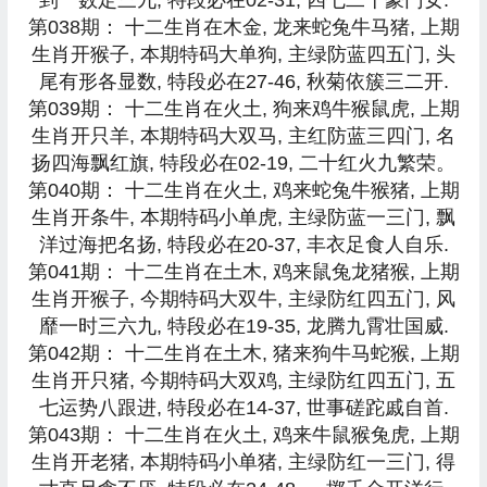
第038期： 十二生肖在木金, 龙来蛇兔牛马猪, 上期
生肖开猴子, 本期特码大单狗, 主绿防蓝四五门, 头
尾有形各显数, 特段必在27-46, 秋菊依簇三二开.
第039期： 十二生肖在火土, 狗来鸡牛猴鼠虎, 上期
生肖开只羊, 本期特码大双马, 主红防蓝三四门, 名
扬四海飘红旗, 特段必在02-19, 二十红火九繁荣。
第040期： 十二生肖在火土, 鸡来蛇兔牛猴猪, 上期
生肖开条牛, 本期特码小单虎, 主绿防蓝一三门, 飘
洋过海把名扬, 特段必在20-37, 丰衣足食人自乐.
第041期： 十二生肖在土木, 鸡来鼠兔龙猪猴, 上期
生肖开猴子, 今期特码大双牛, 主绿防红四五门, 风
靡一时三六九, 特段必在19-35, 龙腾九霄壮国威.
第042期： 十二生肖在土木, 猪来狗牛马蛇猴, 上期
生肖开只猪, 今期特码大双鸡, 主绿防红四五门, 五
七运势八跟进, 特段必在14-37, 世事磋跎戚自首.
第043期： 十二生肖在火土, 鸡来牛鼠猴兔虎, 上期
生肖开老猪, 本期特码小单猪, 主绿防红一三门, 得