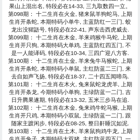
果山上混出名, 特段必在14-33, 三九取数四一立。
第098期： 十二生肖在火金, 猪来鼠羊狗蛇马, 上期
生肖开条蛇, 本期特码小单牛, 主蓝防红一三门, 蛟
龙出没猩鼯号, 特段必在22-41, 声东击西虎威去.
第099期： 十二生肖在木金, 羊来鸡猴牛马蛇, 上期
生肖开只狗, 本期特码大单鸡, 主蓝防红四五门, 不
是一人能译码, 特段必在10-34, 三四广迎八方客.
第100期： 十二生肖在土金, 羊来兔牛马猴蛇, 上期
生肖开条蛇, 本期特码小单鼠, 主红防蓝二三门, 来
去自如声飞扬, 特段必在18-37, 二十四五闻啼鸟.
第101期： 十二生肖在木火, 兔来鼠蛇龙虎羊, 上期
生肖开条龙, 今期特码小单狗, 主绿防蓝一二门, 吉
日升腾果遂期, 特段必在13-32, 五米三步马在追.
第102期： 十二生肖在木金, 兔来鸡牛蛇马猴, 上期
生肖开只鸡, 本期特码小双鼠, 主绿防蓝一二门, 跟
随家主踱闲步, 特段必在08-25, 整日鼾睡沉如泥.
第103期： 十二生肖在土木, 羊来鼠狗鸡牛龙, 上期
生肖开兔子, 本期特码大双猪, 主红防蓝四五门, 一