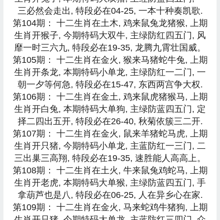
三必然会走出, 特段必在04-25, 一本十种奏凯歌.
第104期： 十二生肖在土木, 鸡来鼠兔龙猪猴, 上期
生肖开猴子, 今期特码大双牛, 主绿防红四五门, 风
靡一时三六九, 特段必在19-35, 龙腾九霄壮国威。
第105期： 十二生肖在金火, 猴来马猪蛇牛兔, 上期
生肖开条龙, 本期特码小单龙, 主绿防红一二门, 一
朝一夕等何急, 特段必在15-47, 东西两宫争大权.
第106期： 十二生肖在金土, 鸡来鼠虎猪猴马, 上期
生肖开白兔, 本期特码大单狗, 主绿防蓝四五门, 定
择二四出五开, 特段必在26-40, 秋菊依簇三二开.
第107期： 十二生肖在金火, 鼠来羊猪蛇马虎, 上期
生肖开只猪, 今期特码小单龙, 主蓝防红一三门, 二
三出巢三高翔, 特段必在19-35, 速胜能人高高上。
第108期： 十二生肖在土火, 牛来鼠兔鸡蛇马, 上期
生肖开老虎, 本期特码大单猴, 主绿防蓝四五门, 手
拿葫芦也是八, 特段必在06-25, 人在异乡心在家.
第109期： 十二生肖在金火, 马来蛇鸡牛猪狗, 上期
生肖开只猪, 今期特码大单龙, 主蓝防红三四门, 众