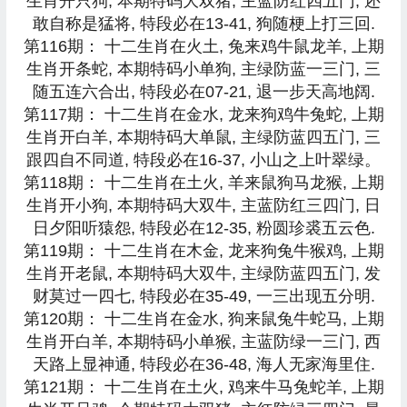
生肖开只狗, 本期特码大双猪, 主蓝防红四五门, 还
敢自称是猛将, 特段必在13-41, 狗随梗上打三回.
第116期： 十二生肖在火土, 兔来鸡牛鼠龙羊, 上期
生肖开条蛇, 本期特码小单狗, 主绿防蓝一三门, 三
随五连六合出, 特段必在07-21, 退一步天高地阔.
第117期： 十二生肖在金水, 龙来狗鸡牛兔蛇, 上期
生肖开白羊, 本期特码大单鼠, 主绿防蓝四五门, 三
跟四自不同道, 特段必在16-37, 小山之上叶翠绿。
第118期： 十二生肖在土火, 羊来鼠狗马龙猴, 上期
生肖开小狗, 本期特码大双牛, 主蓝防红三四门, 日
日夕阳听猿怨, 特段必在12-35, 粉圆珍裘五云色.
第119期： 十二生肖在木金, 龙来狗兔牛猴鸡, 上期
生肖开老鼠, 本期特码大双牛, 主绿防蓝四五门, 发
财莫过一四七, 特段必在35-49, 一三出现五分明.
第120期： 十二生肖在金水, 狗来鼠兔牛蛇马, 上期
生肖开白羊, 本期特码小单猴, 主蓝防绿一三门, 西
天路上显神通, 特段必在36-48, 海人无家海里住.
第121期： 十二生肖在土火, 鸡来牛马兔蛇羊, 上期