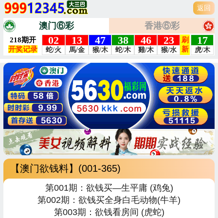
返回
澳门⑥彩
香港⑥彩
【澳门欲钱料】(001-365)
第001期：欲钱买—生平庸 (鸡兔)
第002期：欲钱买全身白毛动物(牛羊)
第003期：欲钱看房间 (虎蛇)