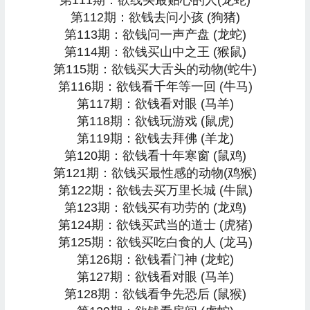
第112期：欲钱去问小孩 (狗猪)
第113期：欲钱问一声产盘 (龙蛇)
第114期：欲钱买山中之王 (猴鼠)
第115期：欲钱买大舌头的动物(蛇牛)
第116期：欲钱看千年等一回 (牛马)
第117期：欲钱看对眼 (马羊)
第118期：欲钱玩游戏 (鼠虎)
第119期：欲钱去拜佛 (羊龙)
第120期：欲钱看十年寒窗 (鼠鸡)
第121期：欲钱买最性感的动物(鸡猴)
第122期：欲钱去买万里长城 (牛鼠)
第123期：欲钱买有功劳的 (龙鸡)
第124期：欲钱买武当的道士 (虎猪)
第125期：欲钱买吃白食的人 (龙马)
第126期：欲钱看门神 (龙蛇)
第127期：欲钱看对眼 (马羊)
第128期：欲钱看争先恐后 (鼠猴)