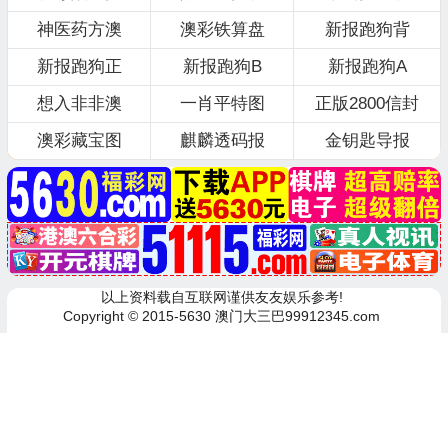
神医药方澳
澳彩铁算盘
新报跑狗背
新报跑狗正
新报跑狗B
新报跑狗A
想入非非澳
一肖平特图
正版2800信封
澳彩藏宝图
麒麟透码报
金钥匙导报
以上资料载自互联网谨供友友娱乐参考!
Copyright © 2015-5630 澳门大三巴99912345.com