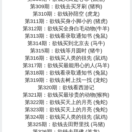
第309期：欲钱去买牙刷 (猪狗)
第310期：欲钱孙陪空 (虎龙)
第311期：欲钱买身小脚小的 (猪虎)
第312期：欲钱买全身白毛动物(牛羊)
第313期：欲钱看录取通知书 (兔鼠)
第314期：欲钱买到北京去 (马牛)
第315期：欲钱等月圆时 (猪牛)
第316期：欲钱买人类的徂先 (鼠鸡)
第317期：欲钱买最能用心的人(马羊)
第318期：欲钱看录取通知书 (兔鼠)
第319期：欲钱去树上找一找 (龙蛇)
第320期：欲钱看西游记
第321期：欲钱买最珍贵的动物(猴狗)
第322期：欲钱买天上的月亮 (兔蛇)
第323期：欲钱买天上的月亮 (兔蛇)
第324期：欲钱买人类的徂先 (鼠鸡)
第325期：欲钱去田野里找 (马猪)
第326期：欲钱去拜佛 (羊龙)