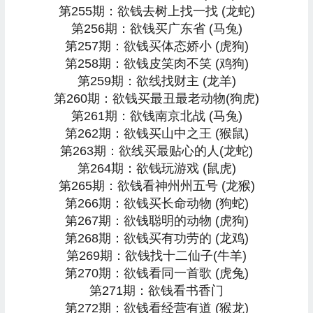
第255期：欲钱去树上找一找 (龙蛇)
第256期：欲钱买广东省 (马兔)
第257期：欲钱买体态娇小 (虎狗)
第258期：欲钱皮笑肉不笑 (鸡狗)
第259期：欲线找财主 (龙羊)
第260期：欲钱买最丑最老动物(狗虎)
第261期：欲钱南京北战 (马兔)
第262期：欲钱买山中之王 (猴鼠)
第263期：欲线买最贴心的人(龙蛇)
第264期：欲钱玩游戏 (鼠虎)
第265期：欲钱看神州州五号 (龙猴)
第266期：欲钱买长命动物 (狗蛇)
第267期：欲钱聪明的动物 (虎狗)
第268期：欲钱买有功劳的 (龙鸡)
第269期：欲钱找十二仙子(牛羊)
第270期：欲钱看同一首歌 (虎兔)
第271期：欲钱看书香门
第272期：欲钱看经营有道 (猴龙)