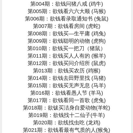
第004期：欲钱问猪八戒 (鸡牛)
第005期：欲钱看六六大顺 (马猴)
第006期：欲钱看录取通知书 (兔鼠)
第007期：欲钱看房间 (虎蛇)
第008期：欲钱买—生平庸 (鸡兔)
第009期：欲钱聪明的动物 (虎狗)
第010期：欲钱买一把刀（猪鼠）
第011期：欲钱买人人有的 (猴羊)
第012期：欲钱买问介绍所 (鼠虎)
第013期：欲钱买农历 (鸡猴)
第014期：欲钱去田野里找 (马猪)
第015期：欲钱买无声无息 (马羊)
第016期：欲钱看愚人节 (羊马)
第017期：欲钱看同一首歌 (虎兔)
第018期：欲钹买洁身自爱动物(羊蛇)
第019期：欲钱找十二仙子(牛羊)
第020期：欲线找虫吃 (龙鸡)
第021期：欲钱看最有气质的人(猴兔)