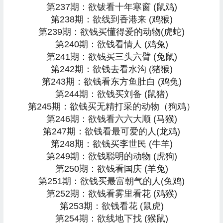
第237期：欲钹看十年寒窗 (鼠鸡)
第238期：欲线到香港来 (鸡猴)
第239期：欲钱买懂得爱的动物(虎蛇)
第240期：欲钱看情人 (鸡兔)
第241期：欲钱买三头六臂 (兔鼠)
第242期：欲钱去看水沟 (猪猴)
第243期：欲钱看东方鱼肚白 (鸡兔)
第244期：欲钱买刘备 (鼠猪)
第245期：欲钱买无精打采的动物（狗鸡）
第246期：欲钱看六六大顺 (马猴)
第247期：欲钱看最可爱的人(龙鸡)
第248期：欲钱买李世民 (牛羊)
第249期：欲钱聪明的动物 (虎狗)
第250期：欲钱看国庆 (羊兔)
第251期：欲钱买最富朝气的人(兔鸡)
第252期：欲钱看雾里看花 (鸡猴)
第253期：欲钱看花 (鼠虎)
第254期：欲线地下找 (猴鼠)