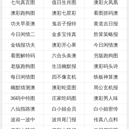
七句真言图
值日生肖图
澳彩火凤凰
澳彩跑狗图
澳彩七星彩
看图抓码澳
功夫早茶澳
鬼谷子报特
黄道吉日报
今日闲情二
金多宝传真
胜算策略报
金钱报功夫
澳彩开心果
今日闲情澳
看图解特码
六合头条澳
另版跑狗图
老版跑狗图
生活幽默报
澳彩码头诗
每日闲情图
四不像玄机
铁板神算澳
幽默猜测澳
澳彩蛇蛋图
周公玄机报
36码中特图
庄家吃码图
澳彩男人味
八仙指路澳
白小姐会员
白小姐密传
波叔一波中
波肖尾门报
传真八点料