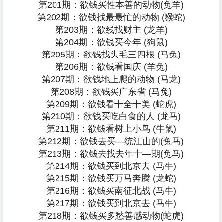
第201期：欲钱买性本善的动物(兔羊)
第202期：欲钱找最最忙的动物 (猴蛇)
第203期：欲线找财主 (龙羊)
第204期：欲钱买今年 (狗鼠)
第205期：欲钱找头毛三四根 (马兔)
第206期：欲钱看国庆 (羊兔)
第207期：欲钱地上爬的动物 (马龙)
第208期：欲钱买广东省 (马兔)
第209期：欲钱看十全十美 (蛇虎)
第210期：欲钱买吃白食的人 (龙马)
第211期：欲钱看树上小鸟 (牛鼠)
第212期：欲钱去买—统江山的(兔马)
第213期：欲钱去找去年十—期(兔马)
第214期：欲钱买到北京去 (马牛)
第215期：欲钱买万马奔腾 (龙蛇)
第216期：欲钱买南征北战 (马牛)
第217期：欲钱买到北京去 (马牛)
第218期：欲钱买多愁善感动物(蛇虎)