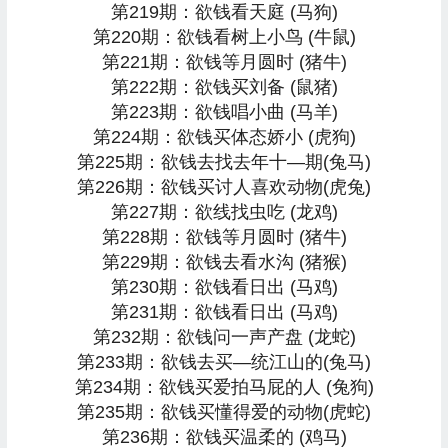
第219期：欲钱看天庭 (马狗)
第220期：欲钱看树上小鸟 (牛鼠)
第221期：欲钱等月圆时 (猪牛)
第222期：欲钱买刘备 (鼠猪)
第223期：欲钱唱小曲 (马羊)
第224期：欲钱买体态娇小 (虎狗)
第225期：欲钱去找去年十—期(兔马)
第226期：欲钱买讨人喜欢动物(虎兔)
第227期：欲线找虫吃 (龙鸡)
第228期：欲钱等月圆时 (猪牛)
第229期：欲钱去看水沟 (猪猴)
第230期：欲钱看日出 (马鸡)
第231期：欲钱看日出 (马鸡)
第232期：欲钱问一声产盘 (龙蛇)
第233期：欲钱去买—统江山的(兔马)
第234期：欲钱买爱拍马屁的人 (兔狗)
第235期：欲钱买懂得爱的动物(虎蛇)
第236期：欲钱买温柔的 (鸡马)