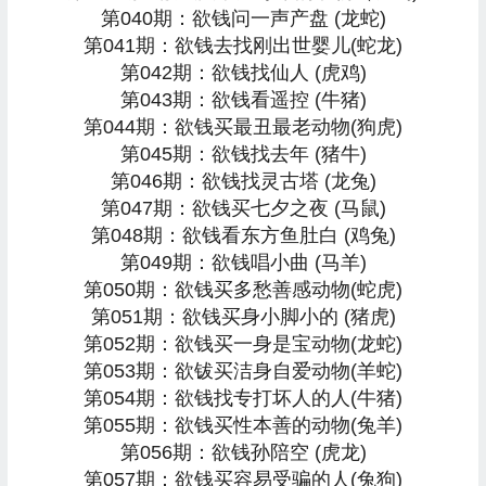
第040期：欲钱问一声产盘 (龙蛇)
第041期：欲钱去找刚出世婴儿(蛇龙)
第042期：欲钱找仙人 (虎鸡)
第043期：欲钱看遥控 (牛猪)
第044期：欲钱买最丑最老动物(狗虎)
第045期：欲钱找去年 (猪牛)
第046期：欲钱找灵古塔 (龙兔)
第047期：欲钱买七夕之夜 (马鼠)
第048期：欲钱看东方鱼肚白 (鸡兔)
第049期：欲钱唱小曲 (马羊)
第050期：欲钱买多愁善感动物(蛇虎)
第051期：欲钱买身小脚小的 (猪虎)
第052期：欲钱买一身是宝动物(龙蛇)
第053期：欲钹买洁身自爱动物(羊蛇)
第054期：欲钱找专打坏人的人(牛猪)
第055期：欲钱买性本善的动物(兔羊)
第056期：欲钱孙陪空 (虎龙)
第057期：欲钱买容易受骗的人(兔狗)