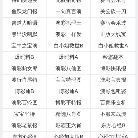
特码快递澳
无敌猪哥报
赛马会杀肖
鱼跃龙门报
一句真言澳
关公砍一刀
曾道人暗语
澳彩抓码王
赛马会杀波
熊出没幽默
澳彩一样发
正版天线宝
宝中之宝澳
白小姐救世B
白小姐救世A
爆码料B
爆码料A
帮您翻本
澳彩豹女郎
澳彩八仙图
博彩快讯报
波行肖尾特
宝宝特码图
澳彩宝典报
博彩通B
博彩通A
澳彩包租婆
澳彩百蛇图
博彩平特报
百家乐玄机
宝宝平特
精选八肖图
不服来战澳
澳彩老鼠报
彩霸王六肖
东方心经B
东方心经A
心经加大版B
心经加大版A