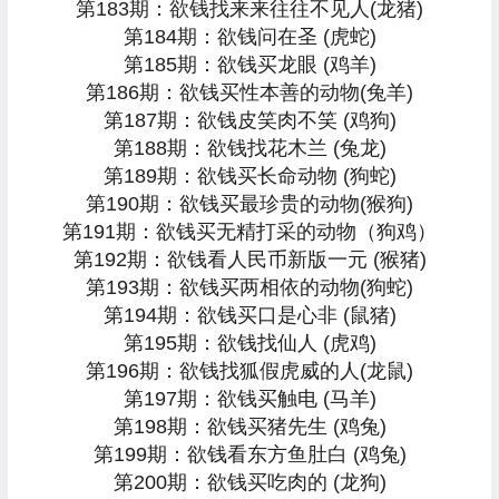
第183期：欲钱找来来往往不见人(龙猪)
第184期：欲钱问在圣 (虎蛇)
第185期：欲钱买龙眼 (鸡羊)
第186期：欲钱买性本善的动物(兔羊)
第187期：欲钱皮笑肉不笑 (鸡狗)
第188期：欲钱找花木兰 (兔龙)
第189期：欲钱买长命动物 (狗蛇)
第190期：欲钱买最珍贵的动物(猴狗)
第191期：欲钱买无精打采的动物（狗鸡）
第192期：欲钱看人民币新版一元 (猴猪)
第193期：欲钱买两相依的动物(狗蛇)
第194期：欲钱买口是心非 (鼠猪)
第195期：欲钱找仙人 (虎鸡)
第196期：欲钱找狐假虎威的人(龙鼠)
第197期：欲钱买触电 (马羊)
第198期：欲钱买猪先生 (鸡兔)
第199期：欲钱看东方鱼肚白 (鸡兔)
第200期：欲钱买吃肉的 (龙狗)