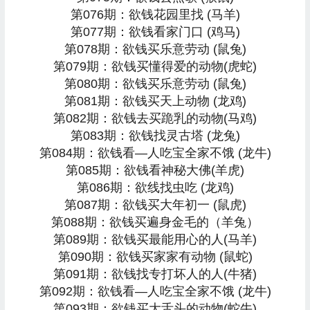
第076期：欲钱花园里找 (马羊)
第077期：欲钱看家门口 (鸡马)
第078期：欲钱买乐意劳动 (鼠兔)
第079期：欲钱买懂得爱的动物(虎蛇)
第080期：欲钱买乐意劳动 (鼠兔)
第081期：欲钱买天上动物 (龙鸡)
第082期：欲钱去买跪乳的动物(马鸡)
第083期：欲钱找灵古塔 (龙兔)
第084期：欲钱看—人吃宝全家不饿 (龙牛)
第085期：欲钱看神秘大佛(羊虎)
第086期：欲线找虫吃 (龙鸡)
第087期：欲钱买大年初一 (鼠虎)
第088期：欲钱买遍身金毛的（羊兔）
第089期：欲钱买最能用心的人(马羊)
第090期：欲钱买家家有动物 (鼠蛇)
第091期：欲钱找专打坏人的人(牛猪)
第092期：欲钱看—人吃宝全家不饿 (龙牛)
第093期：欲钱买大舌头的动物(蛇牛)