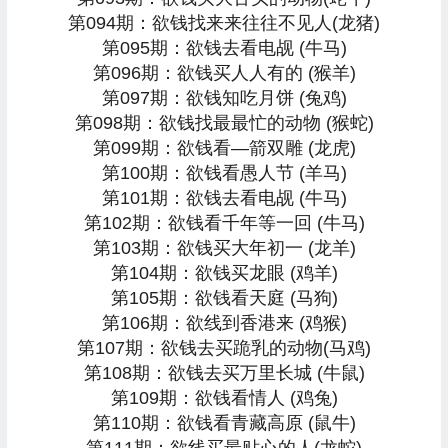
第094期：欲钱找来来往往不见人(龙猪)
第095期：欲钱去看电觇 (牛马)
第096期：欲钱买人人有的 (猴羊)
第097期：欲钱知吃月饼 (兔鸡)
第098期：欲钱找最最忙的动物 (猴蛇)
第099期：欲钱看—箭双雕 (龙虎)
第100期：欲钱看愚人节 (羊马)
第101期：欲钱去看电觇 (牛马)
第102期：欲钱看千年等一回 (牛马)
第103期：欲钱买大年初一 (龙羊)
第104期：欲钱买龙眼 (鸡羊)
第105期：欲钱看天庭 (马狗)
第106期：欲线到香港来 (鸡猴)
第107期：欲钱去买跪乳的动物(马鸡)
第108期：欲钱去买万里长城 (牛鼠)
第109期：欲钱看情人 (鸡兔)
第110期：欲钱看青藏高原 (鼠牛)
第111期：欲线买最贴心的人(龙蛇)