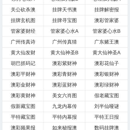
关公砍杀澳
挂牌天书澳
挂牌解密报
挂牌玄机图
挂牌寻宝图
澳彩管家婆
管家婆财经
管家婆心水A
管家婆心水B
广州传真诗
广州传真猜
广东赌王澳
黄大仙发财
黄大仙神圣B
黄大仙神圣A
胡巴抓码记
澳彩紫财神
澳彩花仙子
澳彩平财神
澳彩青财神
澳彩银财神
澳彩金财神
澳彩蓝财神
澳彩绿财神
澳彩黄财神
美女六肖图
假老藏宝图
假新藏宝图
九龙内幕传
刘半仙哑谜
平特藏宝图
平特内幕报
平特王日报
澳彩频果报
如来秘报澳
数码挂牌澳