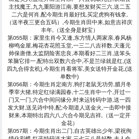
主找魔王,九九重阳游江南,要想发财买三六,送二五
二六是何肖,配今期生肖最好找,买定虎狗有钱拿,
（送半夜三更合五码）,今期生肖田中来,如意吉祥庆
丰年,（送全身是财宝）
第055期：家里生肖今又逢,东方情人两家亲,春风杨
柳鸣金屋,梅花杏花照玉堂,一三二八吉祥数,天蓬元
帅保唐僧,太监阴险害忠良,本期看好二三肖,送笨头
笨脑它排一,配特出双数六合中,不是兰绿就是红,(送
四九合得玄机),今期生肖看将军,美女送特开金花,(送
单数中)
第056期：今期生肖定南方,狗打老鼠无功劳,腊月冬
季宰大猪,特定红绿满园春,十二生肖中一个,开过一
门又一门,六合中间问缘分,时来运转码中游,送一四
发大财,送见诗中特,配;今期道人送金火,一击即中接
财来,本期特出四六八,六合今期见吉祥,（送一定开
金花）
第057期：今期生肖出二门,自古英雄出少年,梁祝徇
情化彩蝶,红蓝特码送大家,三七三八是好数,夫人命