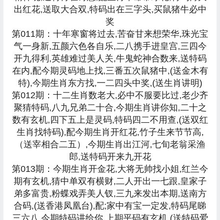
出红花,送取大合双,特码出在三字头,买鼠猪牛必中
奖
第011期：十年寒窗将过去,苦奋甘来想荣华,珠光宝
气一身新,五颜六色各自乐,二八携手进皇宫,三四今
开九得利,英雄难过美人关,牛鬼蛇神合数来,送特码
在内,配今期灵码地上找,三番五次鼠猪中,(送金木有
特),今期生肖东方找,一二四头中奖,(送生肖讲明)
第012期：十二生肖数老大,必中不服要比过,老少齐
聚猜特码,八九兄弟二十合,今期生肖讲你知,二十之
数有玄机,四下五上是灵码,特码四二不用查,(送双红
生肖找特码),配今期生肖开红花,竹子生来节节高,
（送宰相合二五）,今期生肖出江河,七旬老翁采渔
郎,送特码开来九开花
第013期：今期生肖开金花,大将无帅找小姐,红兰今
期有玄机,猜中单双有横财,二人开出一七跟,皇家子
弟多富贵,粉蝶戏弄美人钗,三九来发出本期,送南方
合码,(送香港凤凰台),配;家中有宝一定发,特码尾睇
三六八,今期特码讲给你,上期平码有玄机,(送特码爱