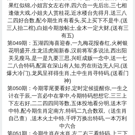
果红似锦,小姐宫女左右伴,四六合一先后出,三七相
逢做大戏,小姐夫人赏桂花,近水楼台先得月,送三八
二四好合数,配今期生肖有看头,买上买下不是牛.(送
三人抬二棺),白姐今期放帖士,金木一定大财,(送有三
有五)
第049期：五湖四海喜迎春,一九梅花报春红,火树银
花明盛开,生龙活虎闹新春,汉前将军多说法,西出阳
关见瘦马,是一是九要三思,兴旺成贩一念中,送一七
二八合特码,配富在深山有人知,穷在街边无人问,(送
爆大冷门),龙凤呈祥得生肖,土中生肖寻特码,(送看门
神)
第050期：今期零尾要看好,定时定候提醒你,一生之
计在于辰,一言必中在掌中,今期特码想想它,三三上
下左右好,二二四四同等数,五体投地看分明,送木字
中特,配今期生肖定南方,特码二九合数双,（送生肖
自己查）,送木火土中特,千呼万换出特码,一本万利
中六合
第051期：今期生肖在水肖,左二右三看特码,上三下