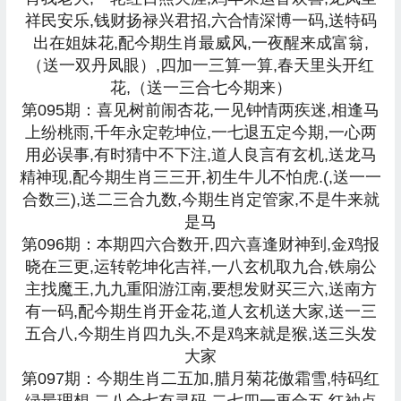
祥民安乐,钱财扬禄兴君招,六合情深博一码,送特码
出在姐妹花,配今期生肖最威风,一夜醒来成富翁,
（送一双丹凤眼）,四加一三算一算,春天里头开红
花,（送一三合七今期来）
第095期：喜见树前闹杏花,一见钟情两疾迷,相逢马
上纷桃雨,千年永定乾坤位,一七退五定今期,一心两
用必误事,有时猜中不下注,道人良言有玄机,送龙马
精神现,配今期生肖三三开,初生牛儿不怕虎.(,送一一
合数三),送二三合九数,今期生肖定管家,不是牛来就
是马
第096期：本期四六合数开,四六喜逢财神到,金鸡报
晓在三更,运转乾坤化吉祥,一八玄机取九合,铁扇公
主找魔王,九九重阳游江南,要想发财买三六,送南方
有一码,配今期生肖开金花,道人玄机送大家,送一三
五合八,今期生肖四九头,不是鸡来就是猴,送三头发
大家
第097期：今期生肖二五加,腊月菊花傲霜雪,特码红
绿最理想,二八合七有灵码,二七四一再合五,红袖点