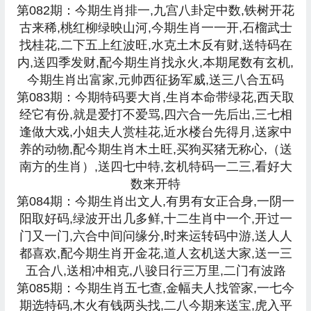
第082期：今期生肖排一,九宫八卦定中数,铁树开花
古来稀,桃红柳绿映山河,今期生肖一一开,石榴武士
找桂花,二下五上红波旺,水克土木反有财,送特码在
内,送四季发财,配今期生肖找永火,本期尾数有玄机,
今期生肖出富家,元帅西征扬军威,送三八合五码
第083期：今期特码要大肖,生肖本命带绿花,西天取
经它有份,就是爱打不爱骂,四六合一先后出,三七相
逢做大戏,小姐夫人赏桂花,近水楼台先得月,送家中
养的动物,配今期生肖木土旺,买狗买猪无称心,（送
南方的生肖）,送四七中特,玄机特码一二三,看好大
数来开特
第084期：今期生肖出文人,有男有女正合身,一阴一
阳取好码,绿波开出几多鲜,十二生肖中一个,开过一
门又一门,六合中间问缘分,时来运转码中游,送人人
都喜欢,配今期生肖开金花,道人玄机送大家,送一三
五合八,送相冲相克,八骏日行三万里,二门有波路
第085期：今期生肖五七查,金幅夫人找管家,一七今
期选特码,木火有钱两头找,二八今期来送宝,虎入平