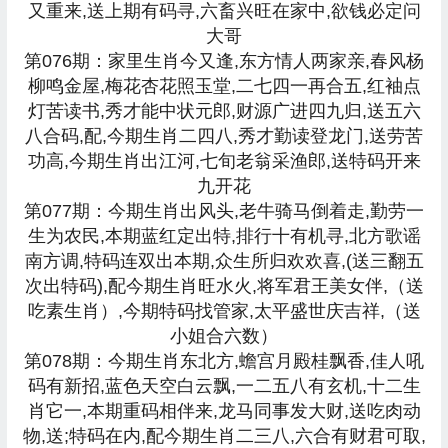
又重来,送上期有码寻,六畜兴旺在家中,欲钱必定问
大哥
第076期：家里生肖今又逢,东方情人两家亲,春风杨
柳鸣金屋,梅花杏花照玉堂,二七四一再合五,红袖点
灯苦读书,秀才能中状元郎,财源广进四九归,送五六
八合码,配,今期生肖二四八,秀才勤读登龙门,送劳苦
功高,今期生肖出江河,七旬老翁采渔郎,送特码开来
九开花
第077期：今期生肖出风头,老牛骑马倒着走,勤劳一
生为农民,本期蓝红定出特,排行十有机寻,北方歌谣
南方调,特码连双出本期,众生所归欢欢喜,(送三翻五
次出特码),配今期生肖旺水火,将军君王美女伴,（送
吃素生肖）,今期特码找管家,太平盛世庆吉祥,（送
小姐合六数）
第078期：今期生肖东北方,蟾宫月殿桂飘香,佳人吼
码有新招,蓝色天空白云飘,一二五八有玄机,十二生
肖它一,本期重码相伴来,龙马同事发大财,送吃肉动
物,送;特码在内,配今期生肖二三八,六合有财君可取,