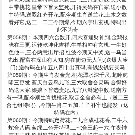
中带桃花,皇帝下旨太监死,开得灵码在官家,送小数
中特码,送双红齐开花,配今期生肖送兰花,土木之数
看好它,送三一二三今期爆,今期六字出玄机,特码出
此不为奇
第058期：本期四六合数开,四六喜逢财神到,金鸡报
晓在三更,运转乾坤化吉祥,牛羊相冲有玄机,一生好
色他一,三心两意出厅招,红波今期又中奖,送一马当
先出,配富在深山有人知,穷在街边无人问,(送爆大冷
门),送特码在内,五八四十出真码,有钱没钱要买马
第059期：今期生肖发金光,桃花潭水深千尺,龙吟虎
啸三更发,蓝天白云鸟儿飞,三六取舍合灵码,合得好
码送大家,娘娘下旨选贵妃,九宫八卦定中数,送南方
有一码,配今期生肖找桃花,取定金命必有土（送二三
合七组特码）,今期生肖二五加,亡羊补牢也能发（送
特码在内）
第060期：今期特码定荷花,二九合成桂花香,二牛六
蛇合八码,蓝绿二色开特码,二七合三起一六,午夜钟