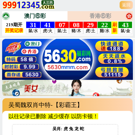
返回
澳门⑥彩
香港⑥彩