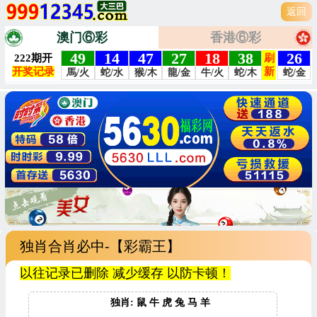
返回
澳门⑥彩
香港⑥彩