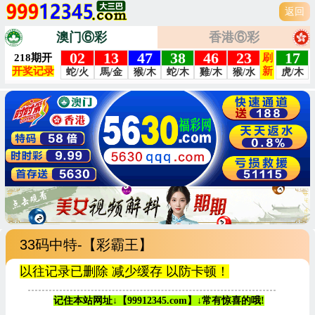
返回
澳门⑥彩
香港⑥彩