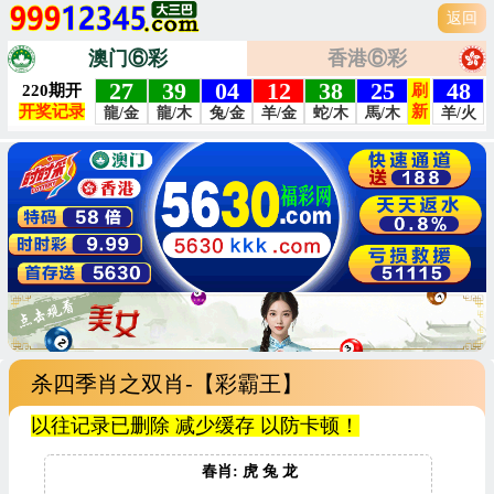
返回
澳门⑥彩
香港⑥彩