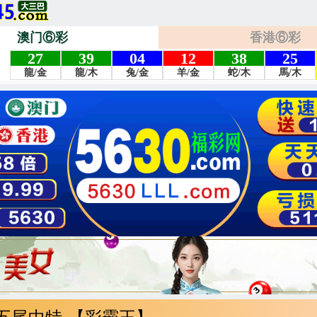
澳门⑥彩
香港⑥彩