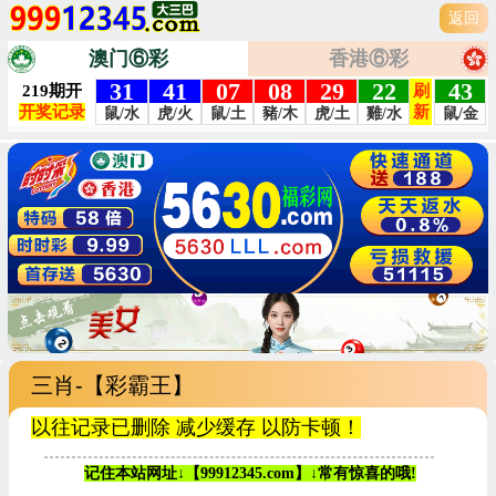
返回
澳门⑥彩
香港⑥彩